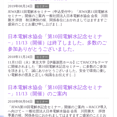
2019年08月24日
セミナー
JEWA第11回電解水セミナー（申込受付中） 「JEWA第11回電解水
セミナー」開催のご案内 一般社団法人日本電解水協会 会長 川田
勝大 拝啓 秋涼爽快の候、関係各位におかれましてはますますご
盛栄のこととお慶び申し上げま […]
日本電解水協会「第10回電解水記念セミナ
−」11/13（開催）は終了しました。多数のご
参加ありがとうございました。
2018年11月24日
セミナー
11月13日（火）東京大学【伊藤謝恩ホール】にてHACCPをテーマ
に開催されました「第10回電解水記念セミナー」に多数のご参加
を頂きまして、誠にありがとうございました。安全で環境に優し
い電解水の普及と正しい知識をお伝えす […]
日本電解水協会「第10回電解水記念セミナ
−」11/13（開催）のご案内
2018年08月04日
セミナー
「JEWA第10回電解水記念セミナー」開催のご案内 ～HACCP導入
へ向けて～ 一般社団法人日本電解水協会 会長 川田勝大 拝啓
季夏の候、関係各位におかれましてはますますご盛栄のこととお