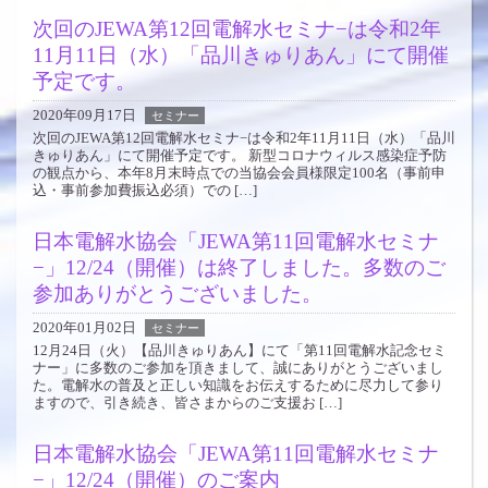
次回のJEWA第12回電解水セミナ−は令和2年
11月11日（水）「品川きゅりあん」にて開催
予定です。
2020年09月17日
セミナー
次回のJEWA第12回電解水セミナ−は令和2年11月11日（水）「品川
きゅりあん」にて開催予定です。 新型コロナウィルス感染症予防
の観点から、本年8月末時点での当協会会員様限定100名（事前申
込・事前参加費振込必須）での […]
日本電解水協会「JEWA第11回電解水セミナ
−」12/24（開催）は終了しました。多数のご
参加ありがとうございました。
2020年01月02日
セミナー
12月24日（火）【品川きゅりあん】にて「第11回電解水記念セミ
ナー」に多数のご参加を頂きまして、誠にありがとうございまし
た。電解水の普及と正しい知識をお伝えするために尽力して参り
ますので、引き続き、皆さまからのご支援お […]
日本電解水協会「JEWA第11回電解水セミナ
−」12/24（開催）のご案内